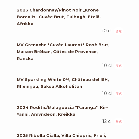
2023 Chardonnay/Pinot Noir „Krone
Borealis“ Cuvèe Brut, Tulbagh, Etelä-
Afrikka
10 cl
8€
MV Grenache "Cuvèe Laurent" Rosè Brut,
Maison Brèban, Côtes de Provence,
Ranska
10 cl
7€
MV Sparkling White 0%, Château del ISH,
Rheingau, Saksa Alkoholiton
10 cl
7€
2024 Roditis/Malagouzia "Paranga", Kir-
Yanni, Amyndeon, Kreikka
12 cl
8€
2025 Ribolla Gialla, Villa Chiopris, Friuli,