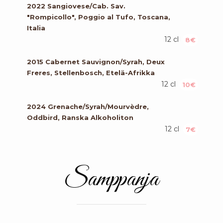
2022 Sangiovese/Cab. Sav.
"Rompicollo", Poggio al Tufo, Toscana,
Italia
12 cl
8€
2015 Cabernet Sauvignon/Syrah, Deux
Freres, Stellenbosch, Etelä-Afrikka
12 cl
10€
2024 Grenache/Syrah/Mourvèdre,
Oddbird, Ranska Alkoholiton
12 cl
7€
Samppanja