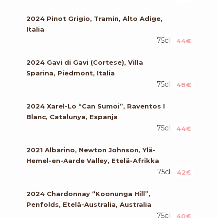
2024 Pinot Grigio, Tramin, Alto Adige,
Italia
75cl
44€
2024 Gavi di Gavi (Cortese), Villa
Sparina, Piedmont, Italia
75cl
48€
2024 Xarel-Lo “Can Sumoi”, Raventos I
Blanc, Catalunya, Espanja
75cl
44€
2021 Albarino, Newton Johnson, Ylä-
Hemel-en-Aarde Valley, Etelä-Afrikka
75cl
42€
2024 Chardonnay “Koonunga Hill”,
Penfolds, Etelä-Australia, Australia
75cl
40€