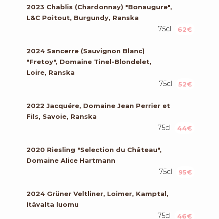
2023 Chablis (Chardonnay) "Bonaugure",
L&C Poitout, Burgundy, Ranska
75cl
62€
2024 Sancerre (Sauvignon Blanc)
"Fretoy", Domaine Tinel-Blondelet,
Loire, Ranska
75cl
52€
2022 Jacquére, Domaine Jean Perrier et
Fils, Savoie, Ranska
75cl
44€
2020 Riesling "Selection du Château",
Domaine Alice Hartmann
75cl
95€
2024 Grüner Veltliner, Loimer, Kamptal,
Itävalta luomu
75cl
46€