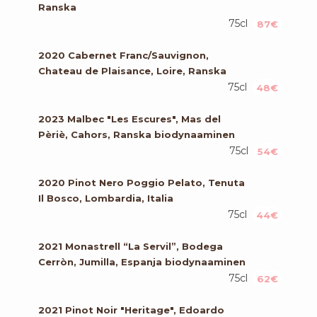
Ranska
75cl
87€
2020 Cabernet Franc/Sauvignon,
Chateau de Plaisance, Loire, Ranska
75cl
48€
2023 Malbec "Les Escures", Mas del
Pèriè, Cahors, Ranska biodynaaminen
75cl
54€
2020 Pinot Nero Poggio Pelato, Tenuta
Il Bosco, Lombardia, Italia
75cl
44€
2021 Monastrell “La Servil”, Bodega
Cerròn, Jumilla, Espanja biodynaaminen
75cl
62€
2021 Pinot Noir "Heritage", Edoardo