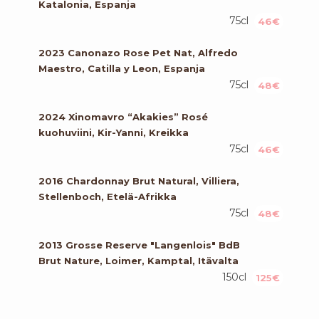
Katalonia, Espanja
75cl
46€
2023 Canonazo Rose Pet Nat, Alfredo
Maestro, Catilla y Leon, Espanja
75cl
48€
2024 Xinomavro “Akakies” Rosé
kuohuviini, Kir-Yanni, Kreikka
75cl
46€
2016 Chardonnay Brut Natural, Villiera,
Stellenboch, Etelä-Afrikka
75cl
48€
2013 Grosse Reserve "Langenlois" BdB
Brut Nature, Loimer, Kamptal, Itävalta
150cl
125€