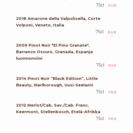
75cl
90€
2018 Amarone della Valpolicella, Corte
Volponi, Veneto, Italia
75cl
86€
2009 Pinot Noir "El Pino Granate",
Barranco Oscuro, Granada, Espanja
luonnonviini
75cl
65€
2014 Pinot Noir “Black Edition”, Little
Beauty, Marlborough, Uusi-Seelanti
75cl
78€
2012 Merlot/Cab. Sav./Cab. Franc,
Keermont, Stellenbosch, Etelä-Afrikka
75cl
76€