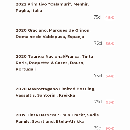
2022 Primitivo “Calamuri”, Menhir,
Puglia, Italia
75cl
48€
2020 Graciano, Marques de Grinon,
Domaine de Valdepusa, Espanja
75cl
58€
2020 Touriga Nacional/Franca, Tinta
Roris, Roquette & Cazes, Douro,
Portugali
75cl
54€
2020 Mavrotragano Limited Bottling,
Vassaltis, Santorini, Kreikka
75cl
95€
2017 Tinta Barocca "Train Track", Sadie
Family, Swartland, Etelä-Afrikka
75cl
90€