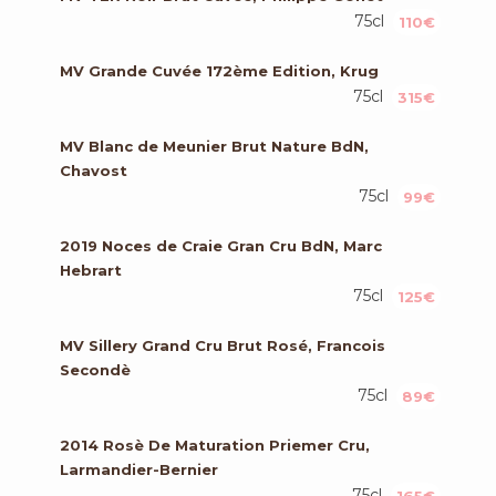
75cl
110€
MV Grande Cuvée 172ème Edition, Krug
75cl
315€
MV Blanc de Meunier Brut Nature BdN,
Chavost
75cl
99€
2019 Noces de Craie Gran Cru BdN, Marc
Hebrart
75cl
125€
MV Sillery Grand Cru Brut Rosé, Francois
Secondè
75cl
89€
2014 Rosè De Maturation Priemer Cru,
Larmandier-Bernier
75cl