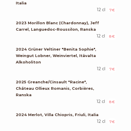
Italia
12 cl
7€
2023 Morillon Blanc (Chardonnay), Jeff
Carrel, Languedoc-Roussilon, Ranska
12 cl
8€
2024 Grüner Veltiner "Benita Sophie",
Weingut Lobner, Weinviertel, Itävalta
Alkoholiton
12 cl
7€
2025 Greanche/Cinsault "Racine",
Château Ollieux Romanis, Corbières,
Ranska
12 cl
8€
2024 Merlot, Villa Chiopris, Friuli, Italia
12 cl
7€