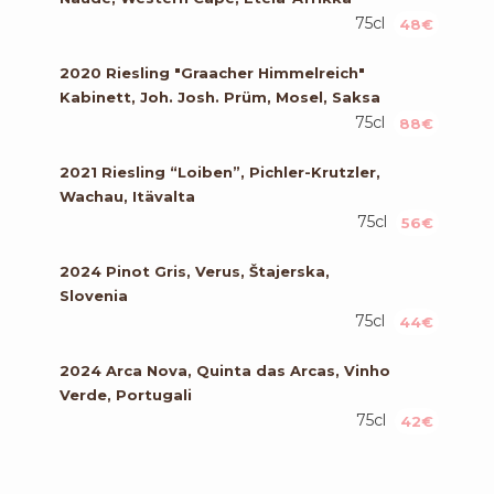
75cl
48€
2020 Riesling "Graacher Himmelreich"
Kabinett, Joh. Josh. Prüm, Mosel, Saksa
75cl
88€
2021 Riesling “Loiben”, Pichler-Krutzler,
Wachau, Itävalta
75cl
56€
2024 Pinot Gris, Verus, Štajerska,
Slovenia
75cl
44€
2024 Arca Nova, Quinta das Arcas, Vinho
Verde, Portugali
75cl
42€