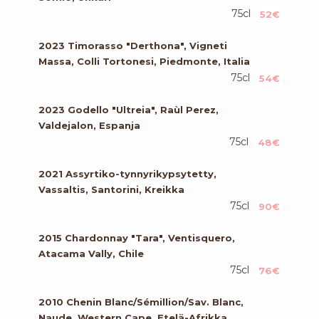
75cl
52€
2023 Timorasso "Derthona", Vigneti
Massa, Colli Tortonesi, Piedmonte, Italia
75cl
54€
2023 Godello "Ultreia", Raùl Perez,
Valdejalon, Espanja
75cl
48€
2021 Assyrtiko-tynnyrikypsytetty,
Vassaltis, Santorini, Kreikka
75cl
90€
2015 Chardonnay "Tara", Ventisquero,
Atacama Vally, Chile
75cl
76€
2010 Chenin Blanc/Sémillion/Sav. Blanc,
Naude, Western Cape, Etelä-Afrikka