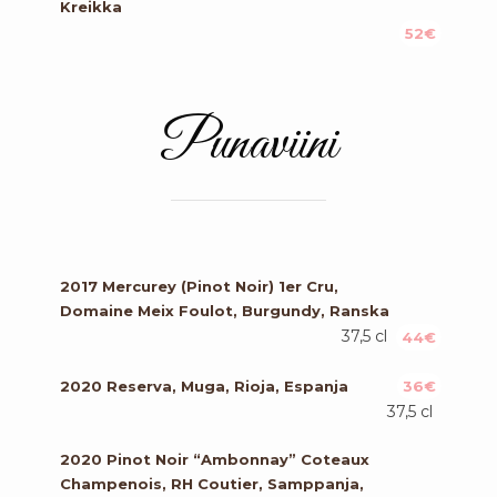
Kreikka
52€
Punaviini
2017 Mercurey (Pinot Noir) 1er Cru,
Domaine Meix Foulot, Burgundy, Ranska
37,5 cl
44€
2020 Reserva, Muga, Rioja, Espanja
36€
37,5 cl
2020 Pinot Noir “Ambonnay” Coteaux
Champenois, RH Coutier, Samppanja,