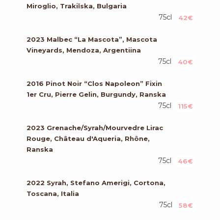
Miroglio, Trakiĭska, Bulgaria
75cl
42€
2023 Malbec “La Mascota”, Mascota
Vineyards, Mendoza, Argentiina
75cl
40€
2016 Pinot Noir “Clos Napoleon” Fixin
1er Cru, Pierre Gelin, Burgundy, Ranska
75cl
115€
2023 Grenache/Syrah/Mourvedre Lirac
Rouge, Château d'Aqueria, Rhône,
Ranska
75cl
46€
2022 Syrah, Stefano Amerigi, Cortona,
Toscana, Italia
75cl
58€