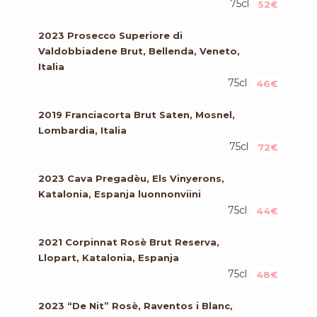
75cl
52€
2023 Prosecco Superiore di
Valdobbiadene Brut, Bellenda, Veneto,
Italia
75cl
46€
2019 Franciacorta Brut Saten, Mosnel,
Lombardia, Italia
75cl
72€
2023 Cava Pregadèu, Els Vinyerons,
Katalonia, Espanja luonnonviini
75cl
44€
2021 Corpinnat Rosè Brut Reserva,
Llopart, Katalonia, Espanja
75cl
48€
2023 “De Nit” Rosè, Raventos i Blanc,