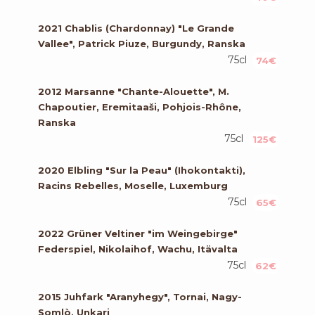
2021 Chablis (Chardonnay) "Le Grande
Vallee", Patrick Piuze, Burgundy, Ranska
75cl
74€
2012 Marsanne "Chante-Alouette", M.
Chapoutier, Eremitaaši, Pohjois-Rhône,
Ranska
75cl
125€
2020 Elbling "Sur la Peau" (Ihokontakti),
Racins Rebelles, Moselle, Luxemburg
75cl
65€
2022 Grüner Veltiner "im Weingebirge"
Federspiel, Nikolaihof, Wachu, Itävalta
75cl
62€
2015 Juhfark "Aranyhegy", Tornai, Nagy-
Somlò, Unkari