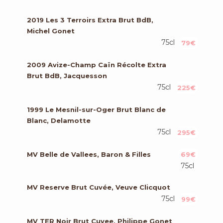
2019 Les 3 Terroirs Extra Brut BdB,
Michel Gonet
75cl
79€
2009 Avize-Champ Caïn Récolte Extra
Brut BdB, Jacquesson
75cl
225€
1999 Le Mesnil-sur-Oger Brut Blanc de
Blanc, Delamotte
75cl
295€
MV Belle de Vallees, Baron & Filles
69€
75cl
MV Reserve Brut Cuvée, Veuve Clicquot
75cl
99€
MV TER Noir Brut Cuvee, Philippe Gonet