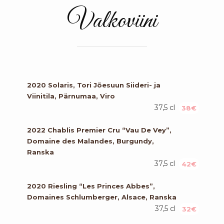
Valkoviini
2020 Solaris, Tori Jõesuun Siideri- ja
Viinitila, Pärnumaa, Viro
37,5 cl
38€
2022 Chablis Premier Cru “Vau De Vey”,
Domaine des Malandes, Burgundy,
Ranska
37,5 cl
42€
2020 Riesling “Les Princes Abbes”,
Domaines Schlumberger, Alsace, Ranska
37,5 cl
32€