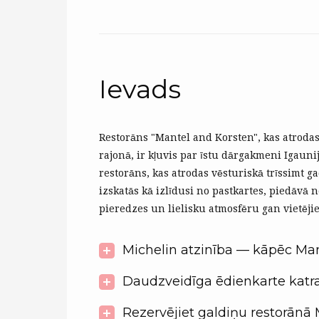
Ievads
Restorāns "Mantel and Korsten", kas atrodas
rajonā, ir kļuvis par īstu dārgakmeni Igauni
restorāns, kas atrodas vēsturiskā trīssimt g
izskatās kā izlīdusi no pastkartes, piedāvā 
pieredzes un lielisku atmosfēru gan vietēji
Michelin atzinība — kāpēc Ma
Daudzveidīga ēdienkarte katr
Rezervējiet galdiņu restorānā