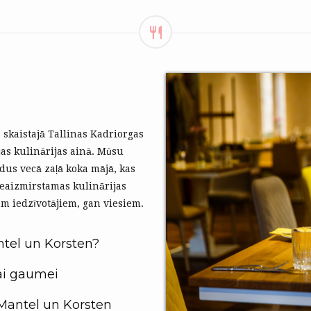
 skaistajā Tallinas Kadriorgas
jas kulinārijas ainā. Mūsu
adus vecā zaļā koka mājā, kas
neaizmirstamas kulinārijas
em iedzīvotājiem, gan viesiem.
ntel un Korsten?
ai gaumei
 Mantel un Korsten