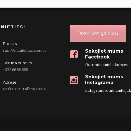
INIETIES!
Rezervēt galdiņu
E-pasts
rain@mantel-korsten.ee
Sekojiet mums
Facebook
Tālruņa numurs
fb.com/manteljakorsten
+372 66 59 555
Sekojiet mums
Adrese
Instagramā
Poska 19a, Tallina 10216
instagram.com/manteljak