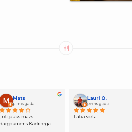
Lauri O.
Natālija Dž.
pirms gada
pirms gada
Laba vieta
Ļoti jauka vieta. Jau sen 
gribēju to apmeklēt, un 
tagad tas notika Tallinas 