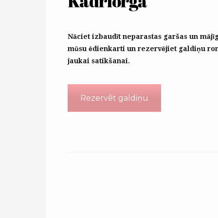
Kadriorgā
Nāciet izbaudīt neparastas garšas un mājī
mūsu ēdienkarti un rezervējiet galdiņu r
jaukai satikšanai.
Rezervēt galdiņu