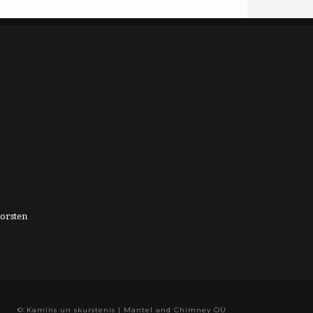
orsten
© Kamīns un skurstenis | Mantel and Chimney OÜ