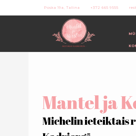
Poska 19a, Tallina
+372 665 9555
res
MŪ
KO
Mantel ja K
Michelin ieteiktais 