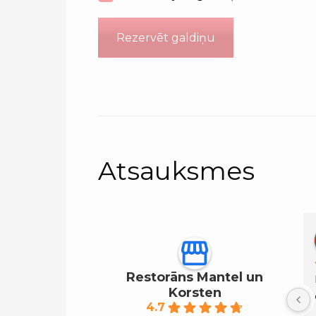
Rezervēt galdiņu
Atsauksmes
Mats
pirms gada
Restorāns Mantel un
Ļoti jauks mazs 
Korsten
dārgakmens Kadriorgā
4.7