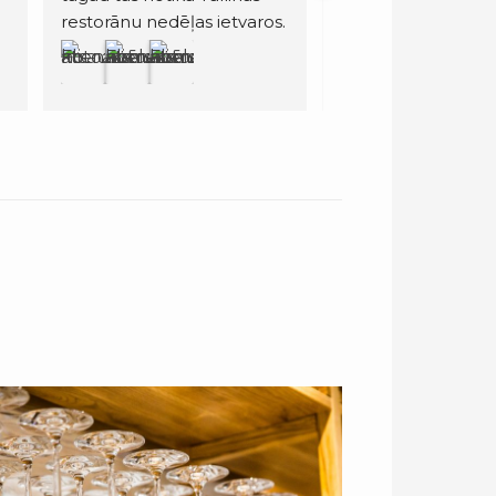
s.
relaksētu šarmu, eleganci 
un draudzīgumu. Ēdiens 
bija izcils, ļoti pelnījis vietu 
Michelin ceļvedī. Lielisks 
serviss.