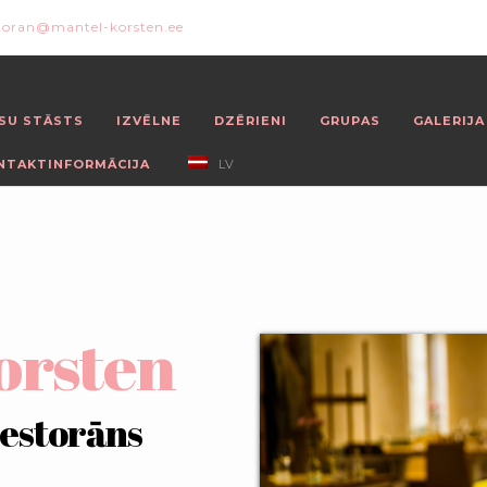
toran@mantel-korsten.ee
SU STĀSTS
IZVĒLNE
DZĒRIENI
GRUPAS
GALERIJA
NTAKTINFORMĀCIJA
LV
orsten
restorāns