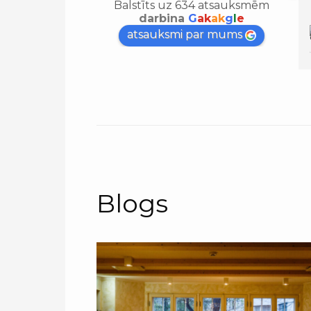
Balstīts uz 634 atsauksmēm
darbina
G
ak
ak
g
l
e
atsauksmi par mums
Blogs