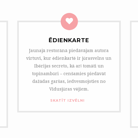
ĒDIENKARTE
Jaunajā restorānā piedāvājam autora
virtuvi, kur ēdienkartē ir jūrasvelns un
Ibērijas secreto, kā arī tomāti un
topinambūri – cenšamies piedāvāt
dažādas garšas, iedvesmojoties no
Vidusjūras vējiem.
SKATĪT IZVĒLNI