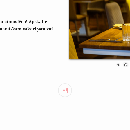
gu atmosfēru! Apskatiet
omantiskām vakariņām vai