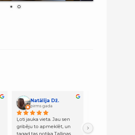
Pauls Dž.
pirms gada
Tāpat kā viss, ko 
piedzīvojām Igaunijā, arī šis 
restorāns staroja ar 