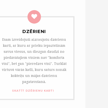
DZĒRIENI
Esam izveidojuši aizraujošu dzērienu
karti, ar kuru ar prieku iepazīstinām
savus viesus, un diezgan daudzi no
piedāvātajiem vīniem nav "komforta
vīni", bet gan "pieredzes vīni". Turklāt
virtuvē vārās katli, kuru saturs nonāk
kokteiļu un mājas dzērienu
pagatavošanā.
SKATĪT DZĒRIENU KARTI