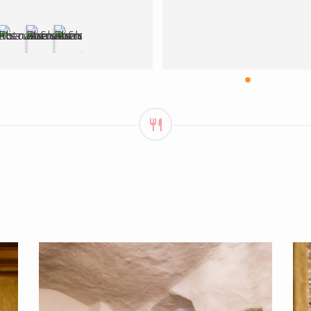
restorānu nedēļas ietvaro
Ēdiens garšoja lieliski.
Apkalpošana augstā 
līmenī
Liels paldies Mantel un 
Korsten