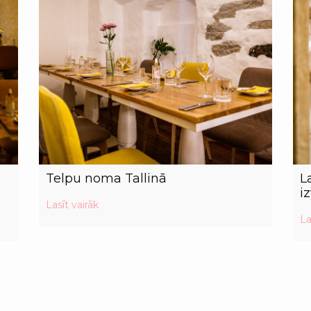
Telpu noma Tallinā
L
i
Lasīt vairāk
La