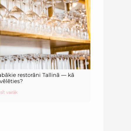
abākie restorāni Tallinā — kā
zvēlēties?
sīt vairāk