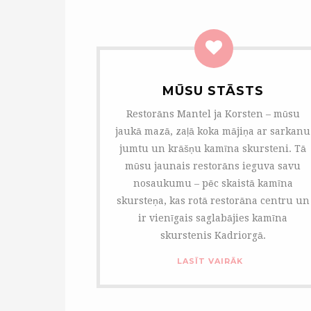
MŪSU STĀSTS
Restorāns Mantel ja Korsten – mūsu
jaukā mazā, zaļā koka mājiņa ar sarkanu
jumtu un krāšņu kamīna skursteni. Tā
mūsu jaunais restorāns ieguva savu
nosaukumu – pēc skaistā kamīna
skursteņa, kas rotā restorāna centru un
ir vienīgais saglabājies kamīna
skurstenis Kadriorgā.
LASĪT VAIRĀK