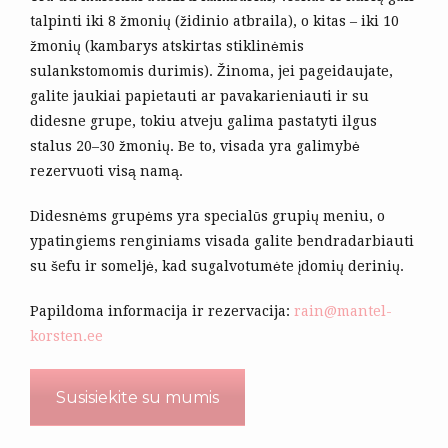
talpinti iki 8 žmonių (židinio atbraila), o kitas – iki 10
žmonių (kambarys atskirtas stiklinėmis
sulankstomomis durimis). Žinoma, jei pageidaujate,
galite jaukiai papietauti ar pavakarieniauti ir su
didesne grupe, tokiu atveju galima pastatyti ilgus
stalus 20–30 žmonių. Be to, visada yra galimybė
rezervuoti visą namą.
Didesnėms grupėms yra specialūs grupių meniu, o
ypatingiems renginiams visada galite bendradarbiauti
su šefu ir someljė, kad sugalvotumėte įdomių derinių.
Papildoma informacija ir rezervacija:
rain@mantel-
korsten.ee
Susisiekite su mumis