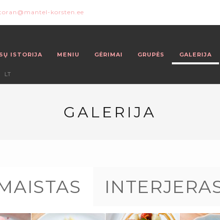
storan@mantel-korsten.ee
SŲ ISTORIJA
MENIU
GĖRIMAI
GRUPĖS
GALERIJA
LT
GALERIJA
MAISTAS
INTERJERA