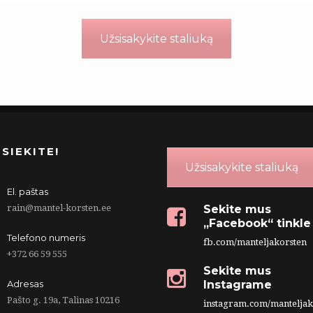
Užsisakykite staliuką
SIEKITE!
Užsisakykite staliuką
El. paštas
rain@mantel-korsten.ee
Sekite mus
„Facebook“ tinkle
Telefono numeris
fb.com/manteljakorsten
+372 66 59 555
Sekite mus
Adresas
Instagrame
Pašto g. 19a, Talinas 10216
instagram.com/manteljak