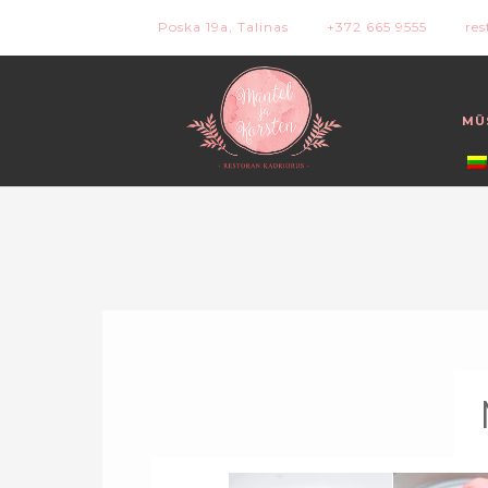
Poska 19a, Talinas
+372 665 9555
re
MŪ